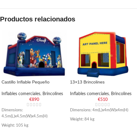
Productos relacionados
Castillo Inflable Pequeño
13×13 Brincolines
Inflables comerciales
,
Brincolines
Inflables comerciales
,
Brincolines
€
890
€
510
Dimensions:
Dimensions: 4m(L)x4m(W)x4m(H)
4.5m(L)x4.5m(W)x4.5m(H)
Weight: 84 kg
Weight: 105 kg