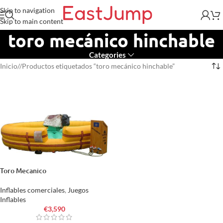
Skip to navigation
Skip to main content
toro mecánico hinchable
Categories
Inicio
/
Productos etiquetados “toro mecánico hinchable”
Toro Mecanico
Inflables comerciales
,
Juegos
Inflables
€
3,590