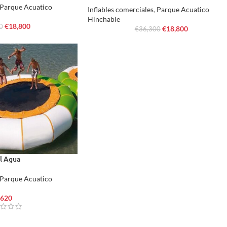
Parque Acuatico
Inflables comerciales
,
Parque Acuatico
Hinchable
€
18,800
0
€
18,800
€
36,300
el Agua
Parque Acuatico
620