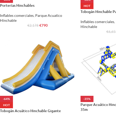
Porterías Hinchables
HOT
Tobogán Hinchable Pa
Inflables comerciales
,
Parque Acuatico
Hinchable
Inflables comerciales
,
€
790
€
2,178
Hinchable
€
6,65
-64%
-35%
Parque Acuático Hin
HOT
35m
Tobogán Acuático Hinchable Gigante