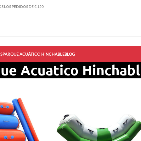
S LOS PEDIDOS DE € 150
S
PARQUE ACUÁTICO HINCHABLE
BLOG
ue Acuatico Hinchab