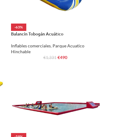
-63%
Balancín Tobogán Acuático
Inflables comerciales
,
Parque Acuatico
Hinchable
€
490
€
1,331
-59%