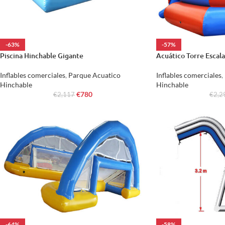
-63%
-57%
Piscina Hinchable Gigante
Acuático Torre Escal
Inflables comerciales
,
Parque Acuatico
Inflables comerciales
,
Hinchable
Hinchable
€
780
€
2,117
€
2,2
-64%
-58%