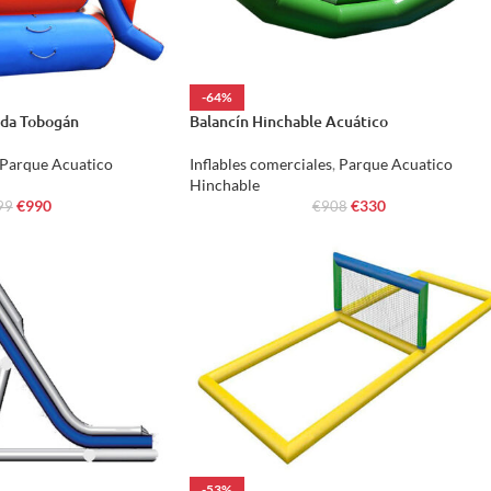
-64%
ada Tobogán
Balancín Hinchable Acuático
Parque Acuatico
Inflables comerciales
,
Parque Acuatico
Hinchable
€
990
€
330
99
€
908
-53%