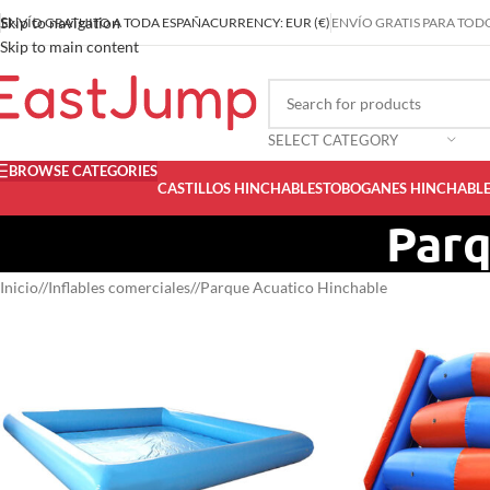
Skip to navigation
ENVÍO GRATUITO A TODA ESPAÑA
CURRENCY: EUR (€)
ENVÍO GRATIS PARA TODO
Skip to main content
SELECT CATEGORY
BROWSE CATEGORIES
CASTILLOS HINCHABLES
TOBOGANES HINCHABLE
Parq
Inicio
/
Inflables comerciales
/
Parque Acuatico Hinchable