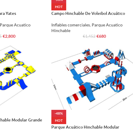
HOT
ra Yates
Campo Hinchable De Voleibol Acuático
Parque Acuatico
Inflables comerciales
,
Parque Acuatico
Hinchable
€
2,800
€
680
5
€
1,452
-48%
chable Modular Grande
HOT
Parque Acuático Hinchable Modular