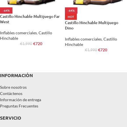
-64%
-64%
Castillo Hinchable Multijuego Far
HOT
West
Castillo Hinchable Multijuego
Dino
Inflables comerciales
,
Castillo
Hinchable
Inflables comerciales
,
Castillo
€
720
€
1,990
Hinchable
€
720
€
1,990
INFORMACIÓN
Sobre nosotros
Contáctenos
Información de entrega
Preguntas Frecuentes
SERVICIO