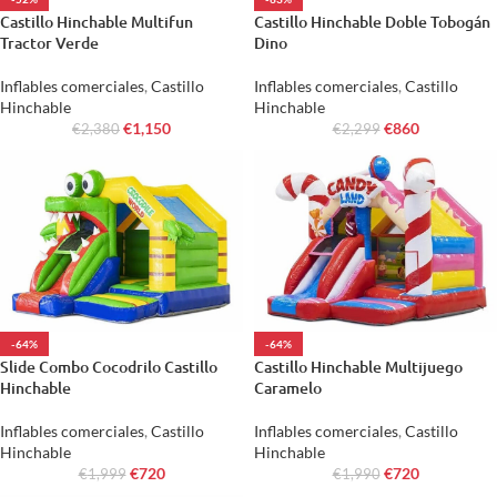
Castillo Hinchable Multifun
Castillo Hinchable Doble Tobogán
Tractor Verde
Dino
Inflables comerciales
,
Castillo
Inflables comerciales
,
Castillo
Hinchable
Hinchable
€
1,150
€
860
€
2,380
€
2,299
-64%
-64%
Slide Combo Cocodrilo Castillo
Castillo Hinchable Multijuego
Hinchable
Caramelo
Inflables comerciales
,
Castillo
Inflables comerciales
,
Castillo
Hinchable
Hinchable
€
720
€
720
€
1,999
€
1,990