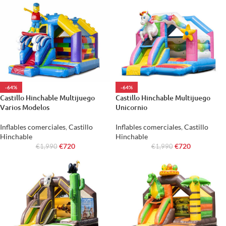
-64%
-64%
Castillo Hinchable Multijuego
Castillo Hinchable Multijuego
Varios Modelos
Unicornio
Inflables comerciales
,
Castillo
Inflables comerciales
,
Castillo
Hinchable
Hinchable
€
720
€
720
€
1,990
€
1,990