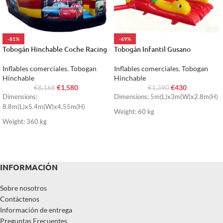
-81%
-69%
Tobogán Hinchable Coche Racing
Tobogán Infantil Gusano
Inflables comerciales
,
Tobogan
Inflables comerciales
,
Tobogan
Hinchable
Hinchable
€
1,580
€
430
€
8,168
€
1,390
Dimensions:
Dimensions: 5m(L)x3m(W)x2.8m(H)
8.8m(L)x5.4m(W)x4.55m(H)
Weight: 60 kg
Weight: 360 kg
INFORMACIÓN
Sobre nosotros
Contáctenos
Información de entrega
Preguntas Frecuentes