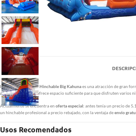
DESCRIPC
El
Tobogán Acuático Hinchable Big Kahuna
es una atracción de gran for
ancho y 5,5 de alto
, ofrece espacio suficiente para que disfruten varios 
Actualmente se encuentra en
oferta especial
: antes tenía un precio de 5
un hinchable profesional a precio rebajado, con la ventaja de
envío gratu
Usos Recomendados