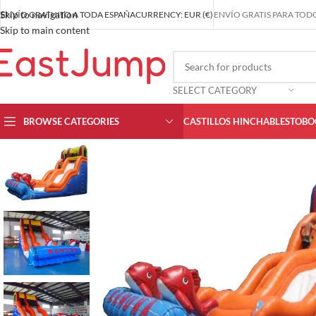
Skip to navigation
ENVÍO GRATUITO A TODA ESPAÑA
CURRENCY: EUR (€)
ENVÍO GRATIS PARA TODO
Skip to main content
SELECT CATEGORY
BROWSE CATEGORIES
CASTILLOS HINCHABLES
TOBO