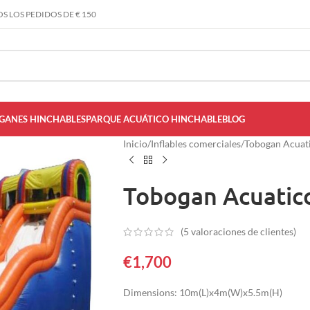
S LOS PEDIDOS DE € 150
GANES HINCHABLES
PARQUE ACUÁTICO HINCHABLE
BLOG
Inicio
/
Inflables comerciales
/
Tobogan Acuat
Tobogan Acuatico
(
5
valoraciones de clientes)
€
1,700
Dimensions: 10m(L)x4m(W)x5.5m(H)