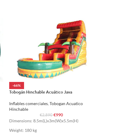
-66%
-66%
Tobogán Hinchable Acuático Java
Tobogán Hinchabl
Inflables comerciales
,
Tobogan Acuatico
Inflables comercia
Hinchable
Hinchable
€
990
€
2,890
€
Dimensions: 8.5m(L)x3m(W)x5.5m(H)
Dimensions: 8.5
Weight: 180 kg
Weight: 180 kg