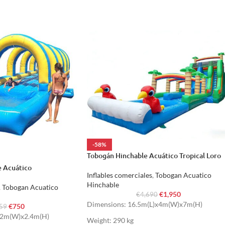
-58%
Tobogán Hinchable Acuático Tropical Loro
e Acuático
Inflables comerciales
,
Tobogan Acuatico
Hinchable
,
Tobogan Acuatico
€
1,950
€
4,690
Dimensions: 16.5m(L)x4m(W)x7m(H)
€
750
659
x2m(W)x2.4m(H)
Weight: 290 kg