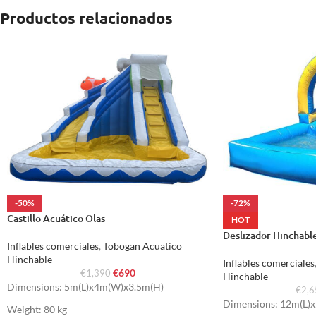
Productos relacionados
-50%
-72%
Castillo Acuático Olas
HOT
Deslizador Hinchabl
Inflables comerciales
,
Tobogan Acuatico
Hinchable
Inflables comerciales
€
690
€
1,390
Hinchable
Dimensions: 5m(L)x4m(W)x3.5m(H)
€
2,
Dimensions: 12m(L)
Weight: 80 kg