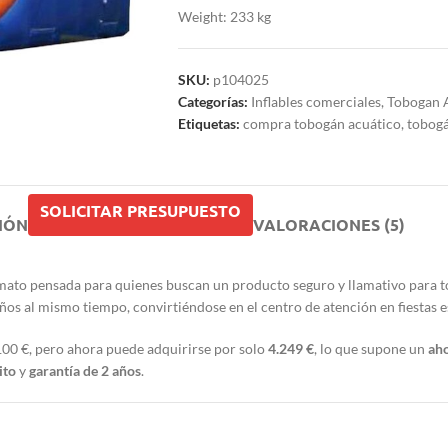
Weight: 233 kg
SKU:
p104025
Categorías:
Inflables comerciales
,
Tobogan 
Etiquetas:
compra tobogán acuático
,
tobogá
SOLICITAR PRESUPUESTO
IÓN
VALORACIONES (5)
mato pensada para quienes buscan un producto seguro y llamativo para t
niños al mismo tiempo, convirtiéndose en el centro de atención en fiestas 
.100 €, pero ahora puede adquirirse por solo
4.249 €
, lo que supone un
aho
ito
y
garantía de 2 años
.