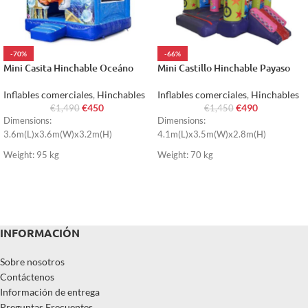
-70%
-66%
Mini Casita Hinchable Oceáno
Mini Castillo Hinchable Payaso
Inflables comerciales
,
Hinchables
Inflables comerciales
,
Hinchables
€
450
€
490
€
1,490
€
1,450
Dimensions:
Dimensions:
3.6m(L)x3.6m(W)x3.2m(H)
4.1m(L)x3.5m(W)x2.8m(H)
Weight: 95 kg
Weight: 70 kg
INFORMACIÓN
Sobre nosotros
Contáctenos
Información de entrega
Preguntas Frecuentes