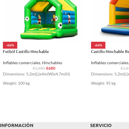
-66%
-66%
Futból Castillo Hinchable
Castillo Hinchable R
Inflables comerciales
,
Hinchables
Inflables comerciales
€
680
€
1,985
€
1,
Dimensions: 5.2m(L)x4m(W)x4.7m(H)
Dimensions: 5.2m(L
Weight: 100 kg
Weight: 95 kg
INFORMACIÓN
SERVICIO