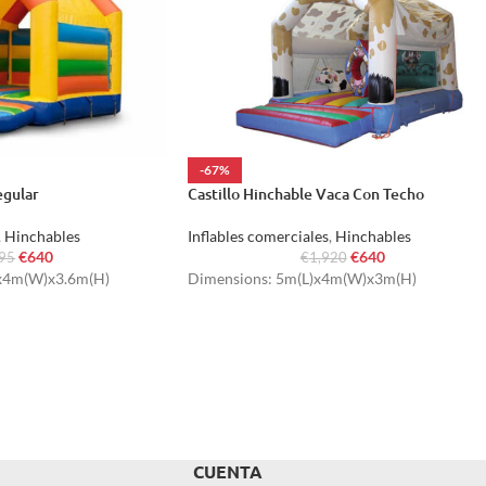
-67%
egular
Castillo Hinchable Vaca Con Techo
,
Hinchables
Inflables comerciales
,
Hinchables
€
640
€
640
895
€
1,920
)x4m(W)x3.6m(H)
Dimensions: 5m(L)x4m(W)x3m(H)
CUENTA