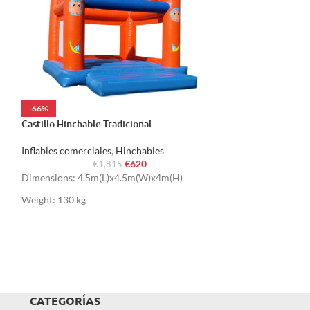
-66%
-66%
Castillo Hinchable Tradicional
HOT
Castillo Hinchabl
Inflables comerciales
,
Hinchables
€
620
€
1,815
Inflables comercia
Dimensions: 4.5m(L)x4.5m(W)x4m(H)
€
Dimensions: 5m(
Weight: 130 kg
Weight: 150 kg
CATEGORÍAS