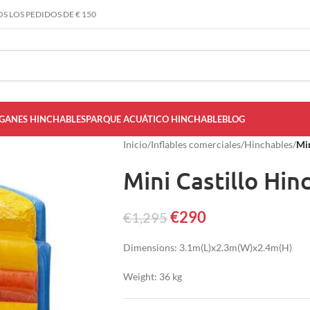
S LOS PEDIDOS DE € 150
GANES HINCHABLES
PARQUE ACUÁTICO HINCHABLE
BLOG
Inicio
/
Inflables comerciales
/
Hinchables
/
Min
Mini Castillo Hi
€
290
€
1,295
Dimensions: 3.1m(L)x2.3m(W)x2.4m(H)
Weight: 36 kg