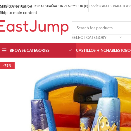
Skip to navigation
ENVÍO GRATUITO A TODA ESPAÑA
CURRENCY: EUR (€)
ENVÍO GRATIS PARA TODO
Skip to main content
SELECT CATEGORY
BROWSE CATEGORIES
CASTILLOS HINCHABLES
TOBO
-78%