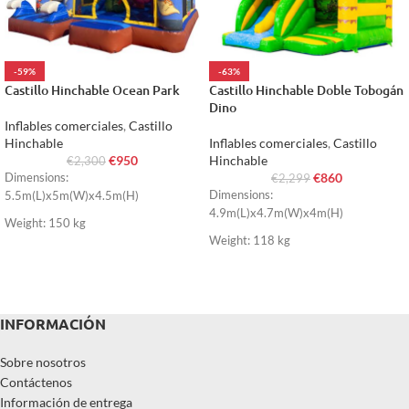
-59%
-63%
Castillo Hinchable Ocean Park
Castillo Hinchable Doble Tobogán
Dino
Inflables comerciales
,
Castillo
Hinchable
Inflables comerciales
,
Castillo
€
950
Hinchable
€
2,300
€
860
Dimensions:
€
2,299
Dimensions:
5.5m(L)x5m(W)x4.5m(H)
4.9m(L)x4.7m(W)x4m(H)
Weight: 150 kg
Weight: 118 kg
INFORMACIÓN
Sobre nosotros
Contáctenos
Información de entrega