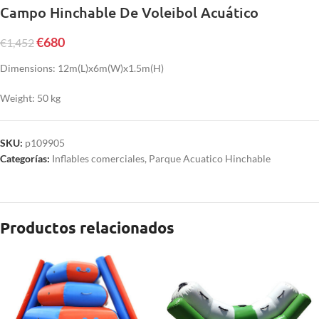
Campo Hinchable De Voleibol Acuático
€
680
€
1,452
Dimensions: 12m(L)x6m(W)x1.5m(H)
Weight: 50 kg
SKU:
p109905
Categorías:
Inflables comerciales
,
Parque Acuatico Hinchable
Productos relacionados