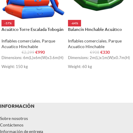
-57%
-64%
Acuático Torre Escalada Tobogán
Balancín Hinchable Acuático
Inflables comerciales
,
Parque
Inflables comerciales
,
Parque
Acuatico Hinchable
Acuatico Hinchable
€
990
€
330
€
2,299
€
908
Dimensions: 6m(L)x6m(W)x3.6m(H)
Dimensions: 2m(L)x1m(W)x0.7m(H)
Weight: 150 kg
Weight: 60 kg
INFORMACIÓN
Sobre nosotros
Contáctenos
Información de entrega