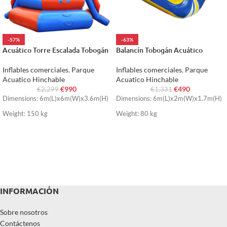
-57%
-63%
Acuático Torre Escalada Tobogán
Balancín Tobogán Acuático
Inflables comerciales
,
Parque
Inflables comerciales
,
Parque
Acuatico Hinchable
Acuatico Hinchable
€
990
€
490
€
2,299
€
1,331
Dimensions: 6m(L)x6m(W)x3.6m(H)
Dimensions: 6m(L)x2m(W)x1.7m(H)
Weight: 150 kg
Weight: 80 kg
INFORMACIÓN
Sobre nosotros
Contáctenos