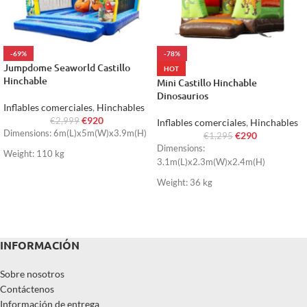
-69%
-78%
Jumpdome Seaworld Castillo
HOT
Hinchable
Mini Castillo Hinchable
Dinosaurios
Inflables comerciales
,
Hinchables
€
920
€
2,999
Inflables comerciales
,
Hinchables
Dimensions: 6m(L)x5m(W)x3.9m(H)
€
290
€
1,295
Dimensions:
Weight: 110 kg
3.1m(L)x2.3m(W)x2.4m(H)
Weight: 36 kg
INFORMACIÓN
Sobre nosotros
Contáctenos
Información de entrega