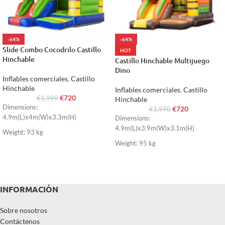
-64%
-64%
Slide Combo Cocodrilo Castillo
HOT
Hinchable
Castillo Hinchable Multijuego
Dino
Inflables comerciales
,
Castillo
Hinchable
Inflables comerciales
,
Castillo
€
720
€
1,999
Hinchable
Dimensions:
€
720
€
1,990
4.9m(L)x4m(W)x3.3m(H)
Dimensions:
4.9m(L)x3.9m(W)x3.1m(H)
Weight: 93 kg
Weight: 95 kg
INFORMACIÓN
Sobre nosotros
Contáctenos