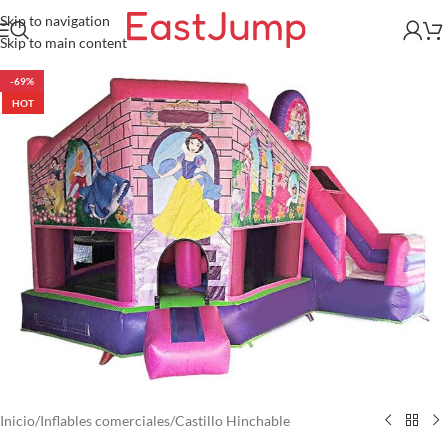
Skip to navigation
Skip to main content
-69%
HOT
Inicio
/
Inflables comerciales
/
Castillo Hinchable